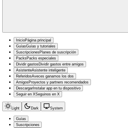
Inicio
Página principal
Guías
Guías y tutoriales
Suscripciones
Planes de suscripción
Packs
Packs especiales
Dividir gastos
Dividir gastos entre amigos
Asistente
Asistente inteligente
Referidos
Aveces ganamos los dos
Amigos
Proyectos y partners recomendados
Descargar
Instalar app en tu dispositivo
Seguir en X
Seguinos en X
Light
Dark
System
Guías
Suscripciones