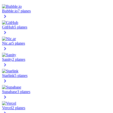
Bubble.io
7 planes
GitHub
5 planes
Nic.ar
5 planes
Sanity
2 planes
Starlink
5 planes
Supabase
3 planes
Vercel
2 planes