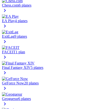
Chess.com
6 planes
EA Play
4 planes
ExitLag
9 planes
FACEIT
1 plan
Final Fantasy XIV
5 planes
GeForce Now
20 planes
Geoguessr
6 planes