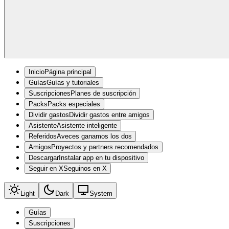
Inicio
Página principal
Guías
Guías y tutoriales
Suscripciones
Planes de suscripción
Packs
Packs especiales
Dividir gastos
Dividir gastos entre amigos
Asistente
Asistente inteligente
Referidos
Aveces ganamos los dos
Amigos
Proyectos y partners recomendados
Descargar
Instalar app en tu dispositivo
Seguir en X
Seguinos en X
Light
Dark
System
Guías
Suscripciones