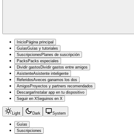
Inicio
Página principal
Guías
Guías y tutoriales
Suscripciones
Planes de suscripción
Packs
Packs especiales
Dividir gastos
Dividir gastos entre amigos
Asistente
Asistente inteligente
Referidos
Aveces ganamos los dos
Amigos
Proyectos y partners recomendados
Descargar
Instalar app en tu dispositivo
Seguir en X
Seguinos en X
Light
Dark
System
Guías
Suscripciones