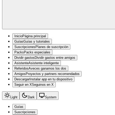
Inicio
Página principal
Guías
Guías y tutoriales
Suscripciones
Planes de suscripción
Packs
Packs especiales
Dividir gastos
Dividir gastos entre amigos
Asistente
Asistente inteligente
Referidos
Aveces ganamos los dos
Amigos
Proyectos y partners recomendados
Descargar
Instalar app en tu dispositivo
Seguir en X
Seguinos en X
Light
Dark
System
Guías
Suscripciones