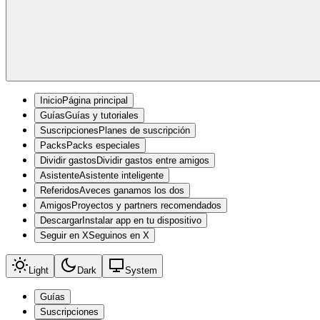
Inicio
Página principal
Guías
Guías y tutoriales
Suscripciones
Planes de suscripción
Packs
Packs especiales
Dividir gastos
Dividir gastos entre amigos
Asistente
Asistente inteligente
Referidos
Aveces ganamos los dos
Amigos
Proyectos y partners recomendados
Descargar
Instalar app en tu dispositivo
Seguir en X
Seguinos en X
Light
Dark
System
Guías
Suscripciones